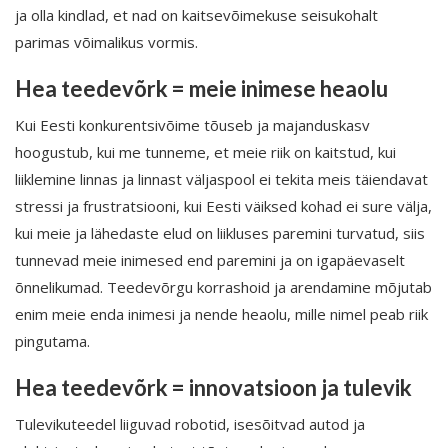
ja olla kindlad, et nad on kaitsevõimekuse seisukohalt
parimas võimalikus vormis.
Hea teedevõrk = meie inimese heaolu
Kui Eesti konkurentsivõime tõuseb ja majanduskasv
hoogustub, kui me tunneme, et meie riik on kaitstud, kui
liiklemine linnas ja linnast väljaspool ei tekita meis täiendavat
stressi ja frustratsiooni, kui Eesti väiksed kohad ei sure välja,
kui meie ja lähedaste elud on liikluses paremini turvatud, siis
tunnevad meie inimesed end paremini ja on igapäevaselt
õnnelikumad. Teedevõrgu korrashoid ja arendamine mõjutab
enim meie enda inimesi ja nende heaolu, mille nimel peab riik
pingutama.
Hea teedevõrk = innovatsioon ja tulevik
Tulevikuteedel liiguvad robotid, isesõitvad autod ja