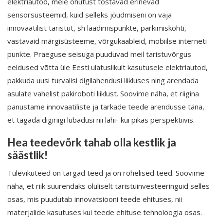
elektriautod, meie ohutust tõstavad erinevad
sensorsüsteemid, kuid selleks jõudmiseni on vaja
innovaatilist taristut, sh laadimispunkte, parkimiskohti,
vastavaid märgisüsteeme, võrgukaableid, mobiilse interneti
punkte. Praeguse seisuga puuduvad meil taristuvõrgus
eeldused võtta üle Eesti ulatuslikult kasutusele elektriautod,
pakkuda uusi turvalisi digilahendusi liikluses ning arendada
asulate vahelist pakiroboti liiklust. Soovime näha, et riigina
panustame innovaatiliste ja tarkade teede arendusse täna,
et tagada digiriigi lubadusi nii lähi- kui pikas perspektiivis.
Hea teedevõrk tahab olla kestlik ja
säästlik!
Tulevikuteed on targad teed ja on rohelised teed. Soovime
näha, et riik suurendaks oluliselt taristuinvesteeringuid selles
osas, mis puudutab innovatsiooni teede ehituses, nii
materjalide kasutuses kui teede ehituse tehnoloogia osas.