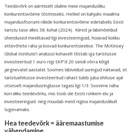
Teedevõrk on äärmiselt oluline meie majandusliku
konkurentsivõime tõstmiseks. Hetkel on kahjuks maailma
majandusfoorumi riikide konkurentsivõime edetabelis Eesti
taristu tase alles 38. kohal (2024). Kiired ja läbimõeldud
ühendused meelitavad ligi investeeringuid, hoiavad kokku
ettevõtete raha ja loovad konkurentsieelise. The McKinsey
Global Institute'i analüüsi kohaselt tõstab iga taristusse
investeeritud 1 euro riigi SKP'd 20 sendi võrra kõigil
järgnevatel aastatel. Soomes läbiviidud uuringud näitavad, et
taristuehitusse investeeritud rahast tuleb juba ehituse ajal
otseselt majandusringlusse tagasi ligi 1/3. Soovime näha
korraliku teedevõrku, mis toob üle Eesti rohkem elu ja
investeeringuid ning muudab meid riigina majanduslikult
tugevamaks.
Hea teedevõrk = ääremaastumise
vähendamine