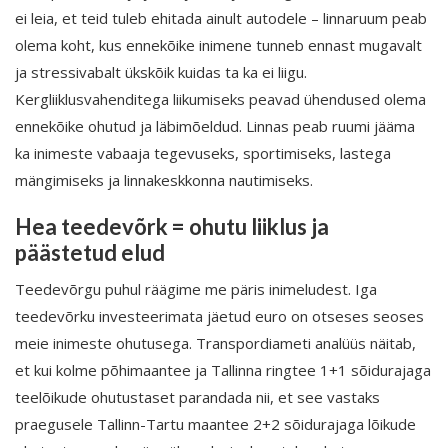
ei leia, et teid tuleb ehitada ainult autodele – linnaruum peab
olema koht, kus ennekõike inimene tunneb ennast mugavalt
ja stressivabalt ükskõik kuidas ta ka ei liigu.
Kergliiklusvahenditega liikumiseks peavad ühendused olema
ennekõike ohutud ja läbimõeldud. Linnas peab ruumi jääma
ka inimeste vabaaja tegevuseks, sportimiseks, lastega
mängimiseks ja linnakeskkonna nautimiseks.
Hea teedevõrk = ohutu liiklus ja
päästetud elud
Teedevõrgu puhul räägime me päris inimeludest. Iga
teedevõrku investeerimata jäetud euro on otseses seoses
meie inimeste ohutusega. Transpordiameti analüüs näitab,
et kui kolme põhimaantee ja Tallinna ringtee 1+1 sõidurajaga
teelõikude ohutustaset parandada nii, et see vastaks
praegusele Tallinn-Tartu maantee 2+2 sõidurajaga lõikude