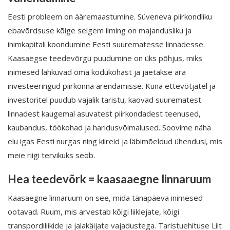
Eesti probleem on ääremaastumine. Süveneva piirkondliku
ebavõrdsuse kõige selgem ilming on majandusliku ja
inimkapitali koondumine Eesti suurematesse linnadesse.
Kaasaegse teedevõrgu puudumine on üks põhjus, miks
inimesed lahkuvad oma kodukohast ja jäetakse ära
investeeringud piirkonna arendamisse. Kuna ettevõtjatel ja
investoritel puudub vajalik taristu, kaovad suurematest
linnadest kaugemal asuvatest piirkondadest teenused,
kaubandus, töökohad ja haridusvõimalused. Soovime näha
elu igas Eesti nurgas ning kiireid ja läbimõeldud ühendusi, mis
meie riigi tervikuks seob.
Hea teedevõrk = kaasaaegne linnaruum
Kaasaegne linnaruum on see, mida tänapäeva inimesed
ootavad. Ruum, mis arvestab kõigi liiklejate, kõigi
transpordiliikide ja jalakäijate vajadustega. Taristuehituse Liit