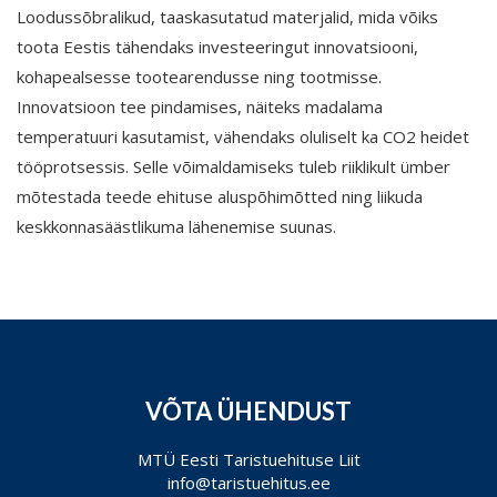
Loodussõbralikud, taaskasutatud materjalid, mida võiks
toota Eestis tähendaks investeeringut innovatsiooni,
kohapealsesse tootearendusse ning tootmisse.
Innovatsioon tee pindamises, näiteks madalama
temperatuuri kasutamist, vähendaks oluliselt ka CO2 heidet
tööprotsessis. Selle võimaldamiseks tuleb riiklikult ümber
mõtestada teede ehituse aluspõhimõtted ning liikuda
keskkonnasäästlikuma lähenemise suunas.
VÕTA ÜHENDUST
MTÜ Eesti Taristuehituse Liit
info@taristuehitus.ee