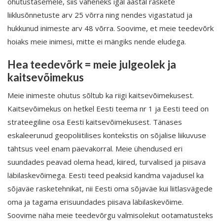
ohutustasemele, siis väheneks igal aastal raskete
liiklusõnnetuste arv 25 võrra ning nendes vigastatud ja
hukkunud inimeste arv 48 võrra. Soovime, et meie teedevõrk
hoiaks meie inimesi, mitte ei mängiks nende eludega.
Hea teedevõrk = meie julgeolek ja
kaitsevõimekus
Meie inimeste ohutus sõltub ka riigi kaitsevõimekusest.
Kaitsevõimekus on hetkel Eesti teema nr 1 ja Eesti teed on
strateegiline osa Eesti kaitsevõimekusest. Tänases
eskaleerunud geopoliitilises kontekstis on sõjalise liikuvuse
tähtsus veel enam päevakorral. Meie ühendused eri
suundades peavad olema head, kiired, turvalised ja piisava
läbilaskevõimega. Eesti teed peaksid kandma vajadusel ka
sõjaväe rasketehnikat, nii Eesti oma sõjaväe kui liitlasvägede
oma ja tagama erisuundades piisava läbilaskevõime.
Soovime näha meie teedevõrgu valmisolekut ootamatusteks